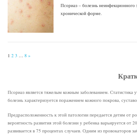
Псориаз – болезнь неинфекционного х
хронической форме.
1
2
3
…
8
Next
»
Posts
Кратк
Псориаз является тяжелым кожным заболеванием. Статистика ут
болезнь характеризуется поражением кожного покрова, суставов
Предрасположенность к этой патологии передается детям от род
вероятность развития этой болезни у ребенка варьируется от 20
развивается в 75 процентах случаев. Одним из провокаторов з