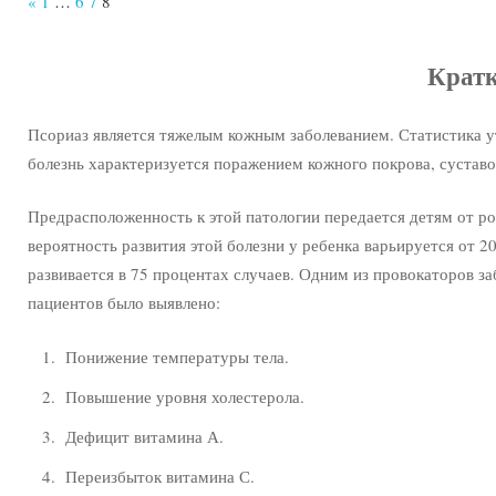
«
Previous
1
…
6
7
8
Posts
Кратк
Псориаз является тяжелым кожным заболеванием. Статистика ут
болезнь характеризуется поражением кожного покрова, суставов
Предрасположенность к этой патологии передается детям от род
вероятность развития этой болезни у ребенка варьируется от 20
развивается в 75 процентах случаев. Одним из провокаторов з
пациентов было выявлено:
Понижение температуры тела.
Повышение уровня холестерола.
Дефицит витамина А.
Переизбыток витамина С.