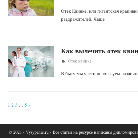
Отек Квинке, или гигантская крапивн
раздражителей. Чаще
Как вылечить отек квин
Отек квинке
В быту мы часто используем различн
1
2
3
…
5
Next
»
Posts
© 2021 - Vysypanie.ru - Все статьи на ресурсе написаны дипломир