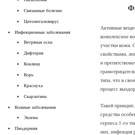
Ф
Связанные болезни
Цитомегаловирус
Активные веще
Инфекционные заболевания
комплексное во
Ветряная оспа
участки кожи. 
Дифтерия
свойствами, ле
и препятствова
Коклюш
грамотрицател
Корь
типа, что в сво
Краснуха
процесс выздор
Скарлатина
Такой принцип 
Кожные заболевания
средства особе
Экзема
герпеса 1-го т
Пиодермия
них, инфекция 