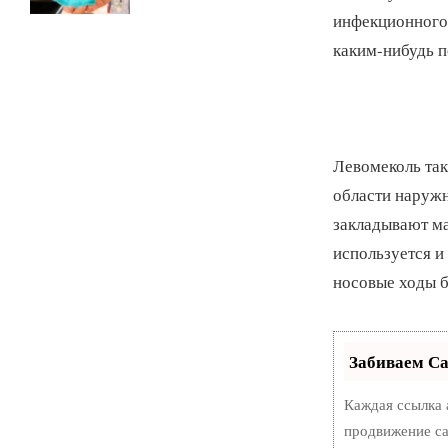
инфекционного 
каким-нибудь 
Левомеколь так
области наружн
закладывают ма
используется и
носовые ходы б
Забиваем С
Каждая ссылка 
продвижение са