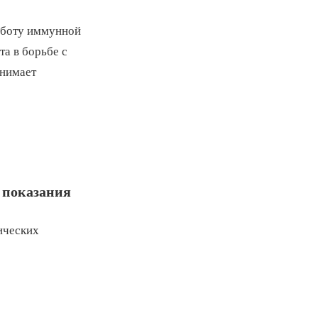
аботу иммунной
а в борьбе с
снимает
 показания
ических