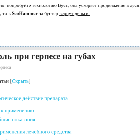
Буст
ьно, попробуйте технологию
, она ускоряет продвижение в деся
SeoHammer
, то в
за бустер
вернут деньги.
ль при герпесе на губах
ерпеса
атьи
[
Скрыть
]
гическое действие препарата
 к применению
щие показания
рименения лечебного средства