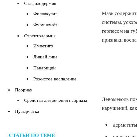
Стафилодермия
Мазь содержит 
Фолликулит
системы, ускор
Фурункулёз
герпесом на гу
Стрептодермия
признаки воспа
Импетиго
Лишай лица
Панариций
Рожистое воспаление
Псориаз
Левомеколь пом
Средства для лечения псориаза
нарушений, как
Пузырчатка
дерматиты
СТАТЬИ ПО ТЕМЕ
порезы, ра