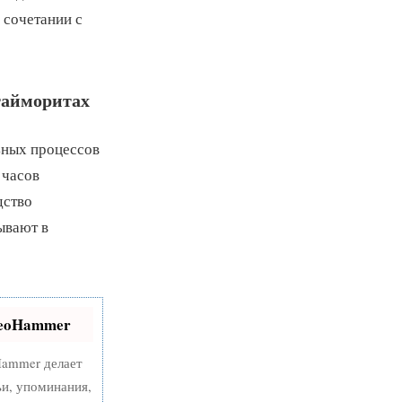
 сочетании с
гайморитах
ьных процессов
 часов
дство
ывают в
SeoHammer
ammer делает
ьи, упоминания,