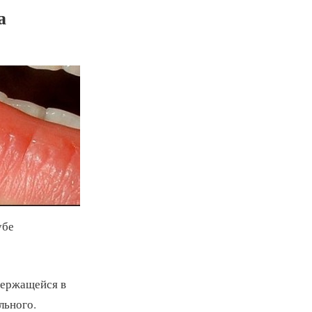
а
убе
одержащейся в
льного.