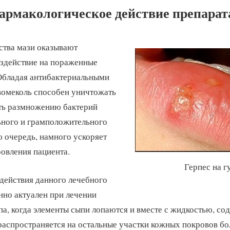
армакологическое действие препарат
ства мази оказывают
здействие на пораженные
Обладая антибактериальными
вомеколь способен уничтожать
ть размножению бактерий
ьного и грамположительного
ю очередь, намного ускоряет
овления пациента.
Герпес на г
действия данного лечебного
нно актуален при лечении
ипа, когда элементы сыпи лопаются и вместе с жидкостью, с
распространяется на остальные участки кожных покровов бо