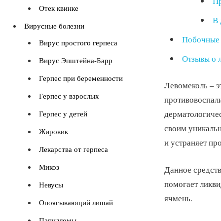
Пр
Отек квинке
В 
Вирусные болезни
Побочные 
Вирус простого герпеса
Отзывы о 
Вирус Эпштейна-Барр
Герпес при беременности
Левомеколь – э
Герпес у взрослых
противовоспали
дерматологичес
Герпес у детей
своим уникаль
Жировик
и устраняет пр
Лекарства от герпеса
Микоз
Данное средств
помогает ликви
Невусы
ячмень.
Опоясывающий лишай
Папилломы