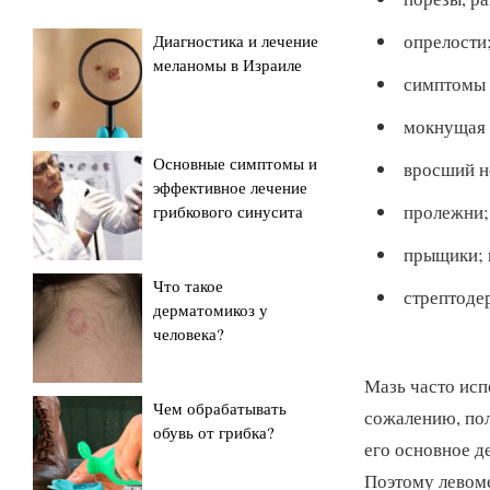
опрелости
Диагностика и лечение
меланомы в Израиле
симптомы 
мокнущая 
Основные симптомы и
вросший н
эффективное лечение
пролежни;
грибкового синусита
прыщики; 
Что такое
стрептоде
дерматомикоз у
человека?
Мазь часто исп
Чем обрабатывать
сожалению, пол
обувь от грибка?
его основное д
Поэтому левоме