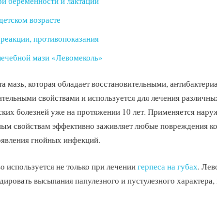
и беременности и лактации
детском возрасте
реакции, противопоказания
лечебной мази «Левомеколь»
та мазь, которая обладает восстановительными, антибактери
тельными свойствами и используется для лечения различны
ких болезней уже на протяжении 10 лет. Применяется нару
ным свойствам эффективно заживляет любые повреждения к
оявления гнойных инфекций.
о используется не только при лечении
герпеса на губах
. Лев
дировать высыпания папулезного и пустулезного характера,