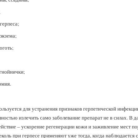
;
герпеса;
экзема;
оготь;
гнойнички;
рмия.
ользуется для устранения признаков герпетической инфекции
ностью излечить само заболевание препарат не в силах. В д
ействие – ускорение регенерации кожи и заживление мест п
коль при герпесе применяют уже тогда, когда наблюдается 