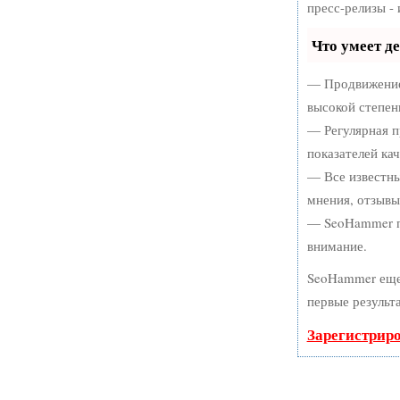
пресс-релизы -
Что умеет д
— Продвижение 
высокой степен
— Регулярная п
показателей кач
— Все известны
мнения, отзывы,
— SeoHammer по
внимание.
SeoHammer еще
первые результ
Зарегистрир