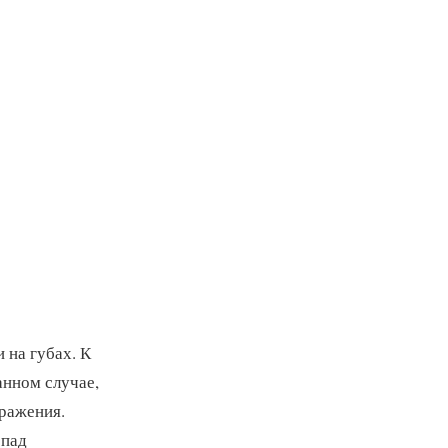
 на губах. К
анном случае,
оражения.
спад