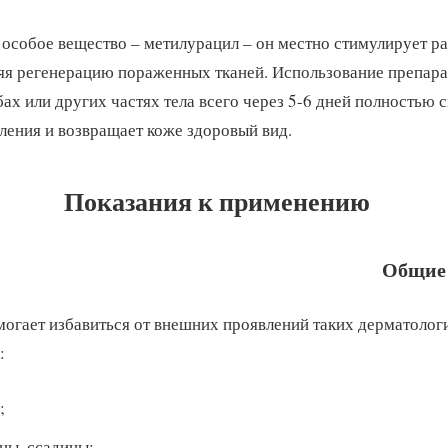
особое вещество – метилурацил – он местно стимулирует р
яя регенерацию пораженных тканей. Использование препарат
бах или других частях тела всего через 5-6 дней полностью 
ления и возвращает коже здоровый вид.
Показания к применению
Общие
огает избавиться от внешних проявлений таких дерматолог
:
;
ны, ссадины;