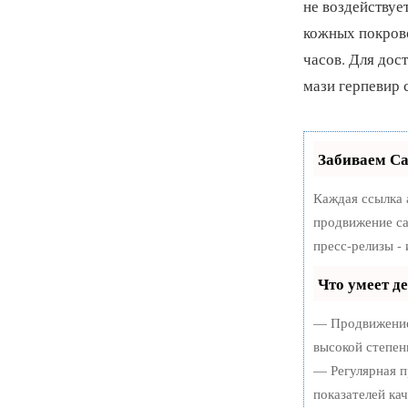
не воздействуе
кожных покрово
часов. Для дос
мази герпевир 
Забиваем С
Каждая ссылка 
продвижение са
пресс-релизы -
Что умеет д
— Продвижение 
высокой степен
— Регулярная п
показателей кач