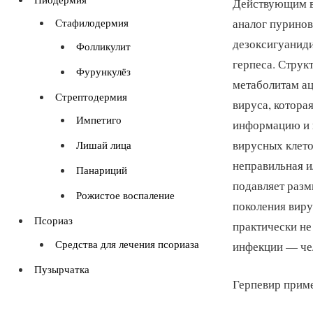
Действующим в
аналог пурино
Стафилодермия
дезоксигуанид
Фолликулит
герпеса. Струк
Фурункулёз
метаболитам ац
Стрептодермия
вируса, котора
Импетиго
информацию и и
вирусных клето
Лишай лица
неправильная и
Панариций
подавляет разм
Рожистое воспаление
поколения виру
Псориаз
практически не
Средства для лечения псориаза
инфекции — че
Пузырчатка
Герпевир приме