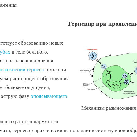
ажения.
Герпевир при проявлени
ятствует образованию новых
убах
и теле больного,
оятность возникновения
осложнений герпеса
и кожной
ускоряет процесс образования
ет болевые ощущения,
 острую фазу
опоясывающего
Механизм размножения 
 многократного наружного
мази, герпевир практически не попадает в систему кровообр