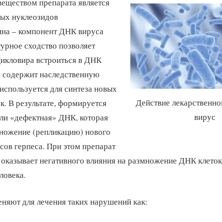
еществом препарата является
вых нуклеозидов
ина – компонент ДНК вируса
турное сходство позволяет
икловира встроиться в ДНК
я содержит наследственную
спользуется для синтеза новых
Действие лекарственно
к. В результате, формируется
вирус
ли «дефектная» ДНК, которая
ножение (репликацию) нового
сов герпеса. При этом препарат
 оказывает негативного влияния на размножение ДНК клеток
ловека.
няют для лечения таких нарушений как: