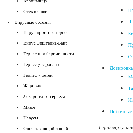
Крапивница
Пр
Отек квинке
Ле
Вирусные болезни
Вирус простого герпеса
Бе
Вирус Эпштейна-Барр
Пр
Герпес при беременности
Ос
Герпес у взрослых
Дозировка
Герпес у детей
М
Жировик
Та
Лекарства от герпеса
И
Микоз
Побочные 
Невусы
Герпевир
(анал
Опоясывающий лишай