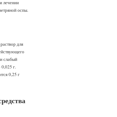
и лечении
ветряной оспы.
 раствор для
действующего
 и слабый
0,025 г.
тся 0,25 г
средства