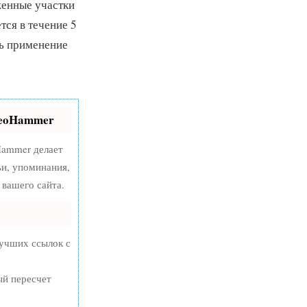
женные участки
ся в течение 5
ть применение
SeoHammer
ammer делает
ьи, упоминания,
вашего сайта.
лучших ссылок с
ый пересчет