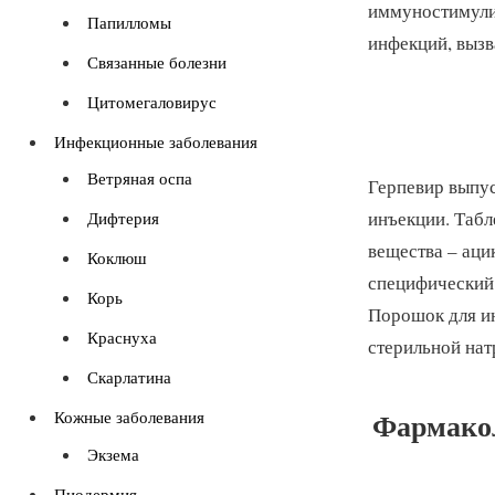
иммуностимули
Папилломы
инфекций, вызв
Связанные болезни
Цитомегаловирус
Инфекционные заболевания
Ветряная оспа
Герпевир выпуск
инъекции. Табл
Дифтерия
вещества – аци
Коклюш
специфический 
Корь
Порошок для ин
Краснуха
стерильной нат
Скарлатина
Фармакол
Кожные заболевания
Экзема
Пиодермия