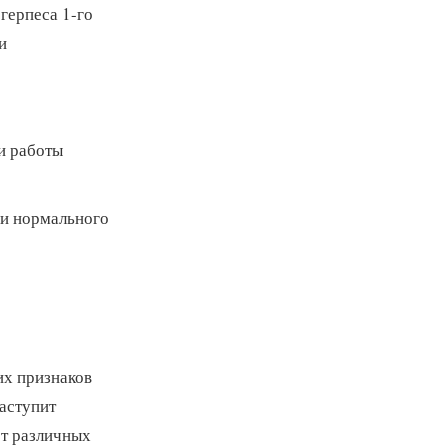
герпеса 1-го
и
и работы
ии нормального
их признаков
наступит
от различных