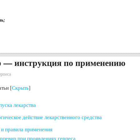
ть;
р — инструкция по применению
ерпеса
атьи
[
Скрыть
]
уска лекарства
гическое действие лекарственного средства
 и правила применения
рпевир при проявлениях герпеса