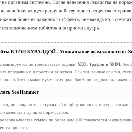
т на организм системно. После нанесения лекарства на пора
в, лечебная концентрация действующего вещества сохраняет
тижения более выраженного эффекта, рекомендуется сочета
с использованием таблеток для приема внутрь.
айты В ТОП КУВАЛДОЙ - Уникальные возможности от 
SEO, Трафик и SMM.
анализируется по трем пакетам оценки:
SeoH
йта прозрачным и простым занятием. Ссылки, вечные ссылки, стат
 используйте по максимуму потенциал SeoHammer для продвижения 
елать SeoHammer
в один клик, интеллектуальный подбор запросов, покупка самых 
ью качества у лучших бирж ссылок.
роверка качества ссылок по более чем 100 показателям и ежедневн
ества проекта.