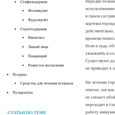
Нередко больн
Стафилодермия
использованию 
Фолликулит
в своем состав
Фурункулёз
кортекостероид
Стрептодермия
действительно,
Импетиго
времени помога
боли и зуда, о
Лишай лица
увлажнять и о
Панариций
Существуют да
Рожистое воспаление
не приводят к з
Псориаз
Но лечение го
Средства для лечения псориаза
опасно, так ка
Пузырчатка
не сможет обой
переходит в ста
работу иммунно
СТАТЬИ ПО ТЕМЕ