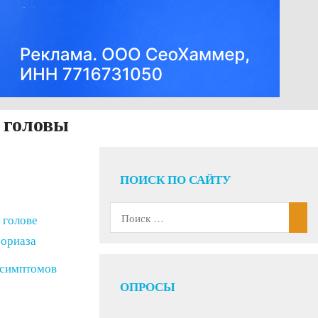
и головы
ПОИСК ПО САЙТУ
 голове
сориаза
 симптомов
ОПРОСЫ