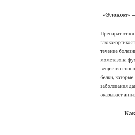
«Элоком» —
Препарат относ
глюкокортикост
течение болезн
мометазона фуо
вещество спос
белки, которые
заболевания да
оказывает анти
Как