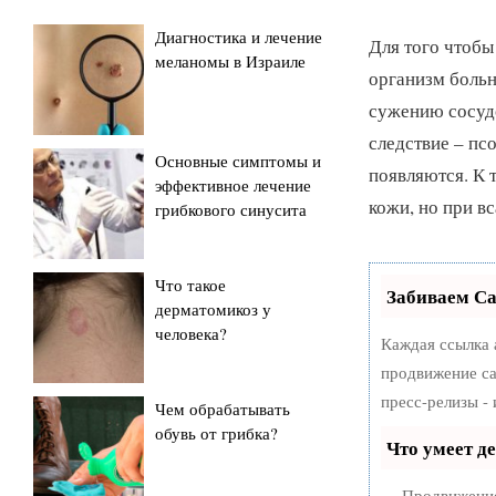
Диагностика и лечение
Для того чтобы
меланомы в Израиле
организм больн
сужению сосудо
следствие – пс
Основные симптомы и
появляются. К 
эффективное лечение
кожи, но при в
грибкового синусита
Что такое
Забиваем С
дерматомикоз у
человека?
Каждая ссылка 
продвижение са
пресс-релизы -
Чем обрабатывать
обувь от грибка?
Что умеет д
— Продвижение 