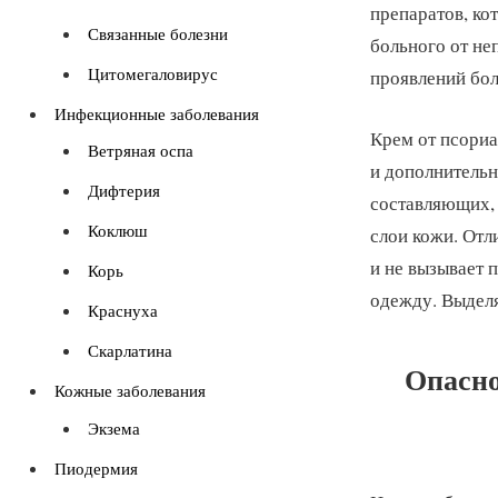
препаратов, ко
Связанные болезни
больного от н
Цитомегаловирус
проявлений бол
Инфекционные заболевания
Крем от псориа
Ветряная оспа
и дополнительн
Дифтерия
составляющих, 
Коклюш
слои кожи. Отл
и не вызывает 
Корь
одежду. Выделя
Краснуха
Скарлатина
Опасно
Кожные заболевания
Экзема
Пиодермия