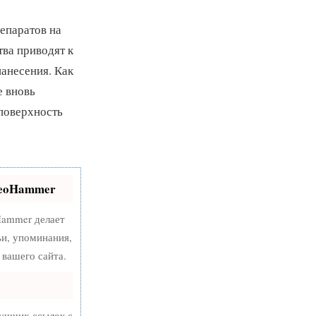
епаратов на
тва приводят к
анесения. Как
е вновь
 поверхность
SeoHammer
ammer делает
ьи, упоминания,
вашего сайта.
лучших ссылок с