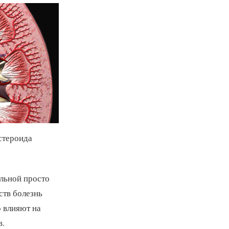
стероида
ольной просто
ств болезнь
о влияют на
в.