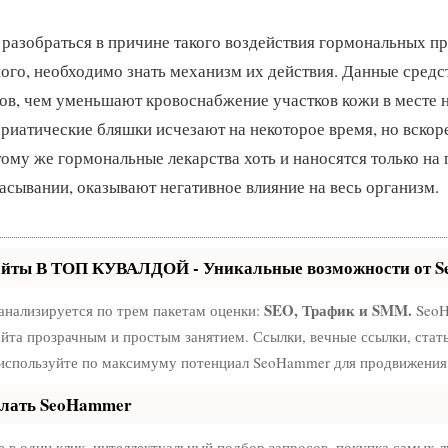
 разобраться в причине такого воздействия гормональных пр
ого, необходимо знать механизм их действия. Данные средс
в, чем уменьшают кровоснабжение участков кожи в месте н
ориатические бляшки исчезают на некоторое время, но вскор
тому же гормональные лекарства хоть и наносятся только на
сасывании, оказывают негативное влияние на весь организм.
айты В ТОП КУВАЛДОЙ - Уникальные возможности от 
SEO, Трафик и SMM.
анализируется по трем пакетам оценки:
SeoH
йта прозрачным и простым занятием. Ссылки, вечные ссылки, стат
 используйте по максимуму потенциал SeoHammer для продвижения 
елать SeoHammer
в один клик, интеллектуальный подбор запросов, покупка самых 