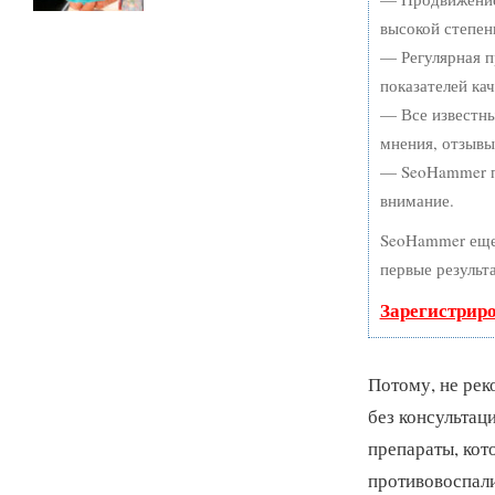
высокой степен
— Регулярная п
показателей кач
— Все известны
мнения, отзывы,
— SeoHammer по
внимание.
SeoHammer еще
первые результ
Зарегистрир
Потому, не рек
без консультац
препараты, кот
противовоспал