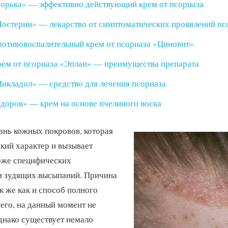
орька» — эффективно действующий крем от псориаза
остерин» — лекарство от симптоматических проявлений пс
отивовоспалительный крем от псориаза «Циновит»
ем от псориаза «Эплан» — преимущества препарата
икладол» — средство для лечения псориаза
доров» — крем на основе пчелиного воска
знь кожных покровов, которая
кий характер и вызывает
оже специфических
 зудящих высыпаний. Причина
к же как и способ полного
него, на данный момент не
днако существует немало