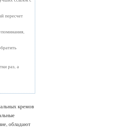
ый пересчет
упоминания,
обратить
тки раз, а
нальных кремов
альные
ние, обладают