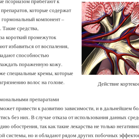
ые псориазом прибегают к
препаратов, которые содержат
е гормональный компонент –
. Такие средства,
 за короткий промежуток
ют избавиться от воспаления,
бладают способностью
хлаждать пораженную кожу.
же специальные кремы, которые
агрязнению волос на голове.
Действие кортеко
рмональными препаратами
к может привести к развитию зависимости, и в дальнейшем б
тись без них. В случае отказа от использования данных сред
дию обострения, так как такие лекарства не только негативн
й системы, но и обладают рядом других побочных эффекто