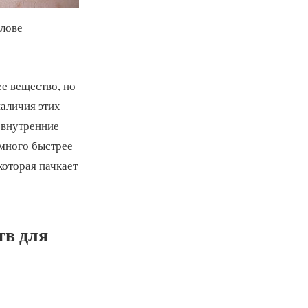
олове
е вещество, но
наличия этих
 внутренние
амного быстрее
которая пачкает
тв для