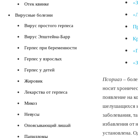
«З
Отек квинке
«Л
Вирусные болезни
Вирус простого герпеса
Пр
Вирус Эпштейна-Барр
Кр
Герпес при беременности
«П
Герпес у взрослых
«З
Герпес у детей
Псориаз
– боле
Жировик
носит хроничес
Лекарства от герпеса
появление на к
Микоз
шелушащихся и
Невусы
заболевания, та
избавления от 
Опоясывающий лишай
установлена. О
Папилломы