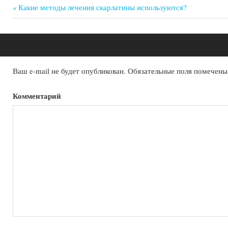
Previous
Какие методы лечения скарлатины используются?
Post:
Навигация
по
записям
Ваш e-mail не будет опубликован.
Обязательные поля помечен
Комментарий