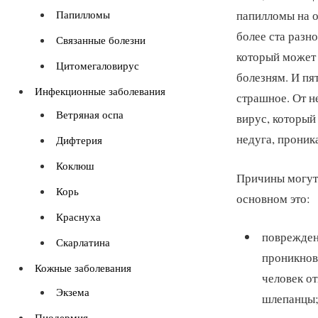
Папилломы
папилломы на о
более ста разн
Связанные болезни
который может 
Цитомегаловирус
болезням. И пя
Инфекционные заболевания
страшное. От н
Ветряная оспа
вирус, который
недуга, проник
Дифтерия
Коклюш
Причины могут 
Корь
основном это:
Краснуха
повреждени
Скарлатина
проникнов
Кожные заболевания
человек от
Экзема
шлепанцы
Пиодермия