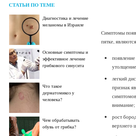
СТАТЬИ ПО ТЕМЕ
Диагностика и лечение
меланомы в Израиле
Симптомы появ
пятке, являютс
Основные симптомы и
появление 
эффективное лечение
грибкового синусита
утолщение
легкий ди
Что такое
признак я
дерматомикоз у
симптомов,
человека?
внимание;
рост бород
Чем обрабатывать
верхнего ш
обувь от грибка?