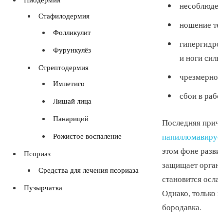
несоблюде
Стафилодермия
ношение те
Фолликулит
гипергидро
Фурункулёз
и ноги сил
Стрептодермия
чрезмерно
Импетиго
сбои в ра
Лишай лица
Панариций
Последняя прич
папилломавиру
Рожистое воспаление
этом фоне разв
Псориаз
защищает орган
Средства для лечения псориаза
становится осл
Пузырчатка
Однако, только
бородавка.