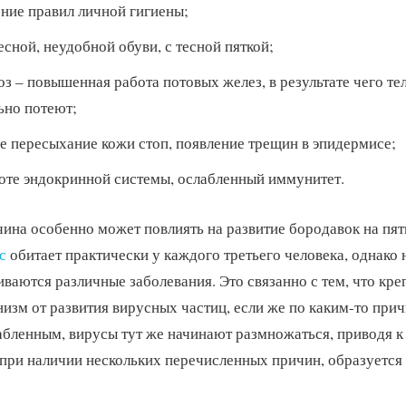
ние правил личной гигиены;
сной, неудобной обуви, с тесной пяткой;
з – повышенная работа потовых желез, в результате чего тел
ьно потеют;
е пересыхание кожи стоп, появление трещин в эпидермисе;
боте эндокринной системы, ослабленный иммунитет.
ина особенно может повлиять на развитие бородавок на пятк
с
обитает практически у каждого третьего человека, однако н
иваются различные заболевания. Это связанно с тем, что кр
изм от развития вирусных частиц, если же по каким-то при
абленным, вирусы тут же начинают размножаться, приводя к
 при наличии нескольких перечисленных причин, образуется