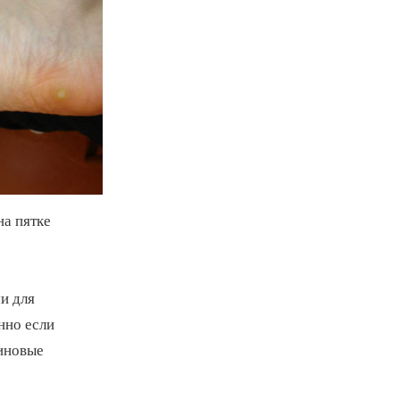
на пятке
и для
нно если
зиновые