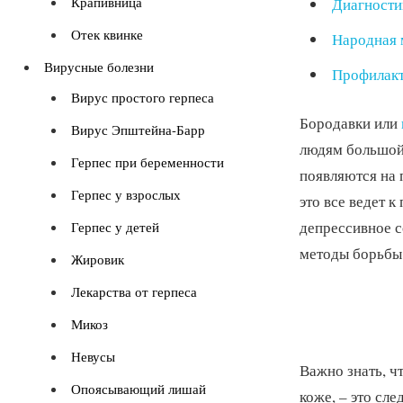
Крапивница
Диагности
Отек квинке
Народная 
Вирусные болезни
Профилакт
Вирус простого герпеса
Бородавки или
Вирус Эпштейна-Барр
людям большой 
Герпес при беременности
появляются на 
Герпес у взрослых
это все ведет 
депрессивное с
Герпес у детей
методы борьбы 
Жировик
Лекарства от герпеса
Микоз
Невусы
Важно знать, ч
Опоясывающий лишай
коже, – это сле