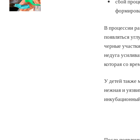
сбой проце
формирова
В процессии ра
появляться угл
черные участки
недуга усилива
которая со вре
У детей также м
нежная и уязви
инкубационный 
После появлен