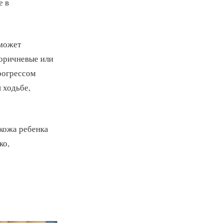
е в
 может
коричневые или
прогрессом
 ходьбе,
 кожа ребенка
ко,