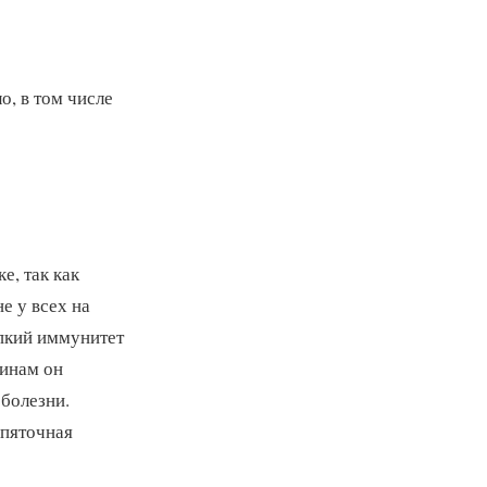
о, в том числе
е, так как
е у всех на
епкий иммунитет
чинам он
 болезни.
 пяточная