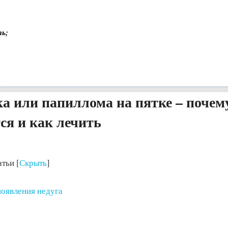
ть;
а или папиллома на пятке – почем
ся и как лечить
атьи
[
Скрыть
]
оявления недуга