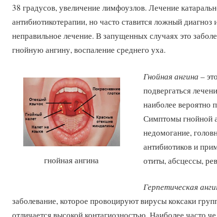
38 градусов, увеличение лимфоузлов. Лечение катаральн
антибиотикотерапии, но часто ставится ложный диагноз 
неправильное лечение. В запущенных случаях это забол
гнойную ангину, воспаление среднего уха.
Гнойная ангина
– эт
подвергаться лечен
наиболее вероятно п
Симптомы гнойной ан
недомогание, головн
антибиотиков и при
гнойная ангина
отиты, абсцессы, ре
Герпетическая анги
заболевание, которое провоцируют вирусы коксаки груп
отличается высокой контагиозностью. Наиболее часто ч