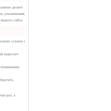
ammer делает
ьи, упоминания,
вашего сайта.
лучших ссылок с
ый пересчет
упоминания,
обратить
тки раз, а