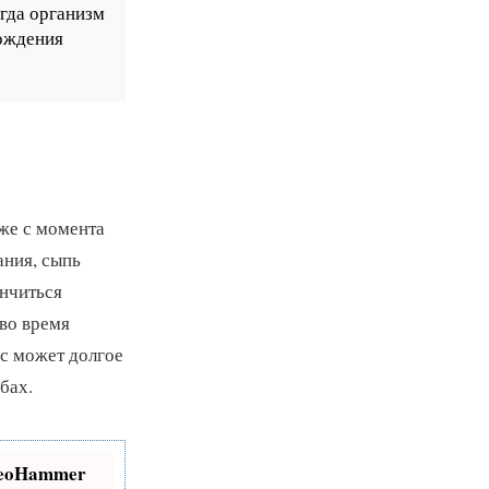
огда организм
хождения
же с момента
ания, сыпь
ончиться
 во время
с может долгое
бах.
SeoHammer