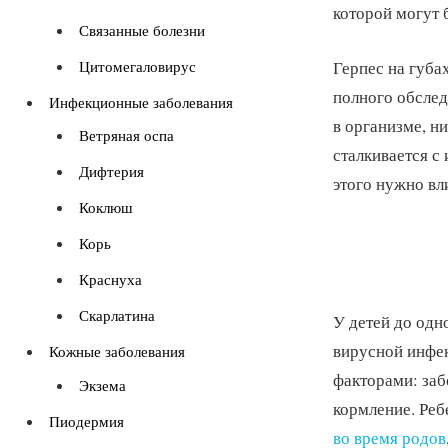
которой могут 
Связанные болезни
Цитомегаловирус
Герпес на губа
полного обслед
Инфекционные заболевания
в организме, ни
Ветряная оспа
сталкивается с 
Дифтерия
этого нужно вл
Коклюш
Корь
Краснуха
Скарлатина
У детей до одн
вирусной инфек
Кожные заболевания
факторами: заб
Экзема
кормление. Реб
Пиодермия
во время родов