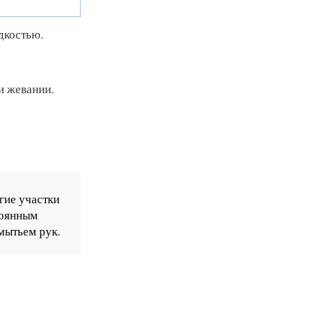
дкостью.
и жевании.
гие участки
тоянным
мытьем рук.