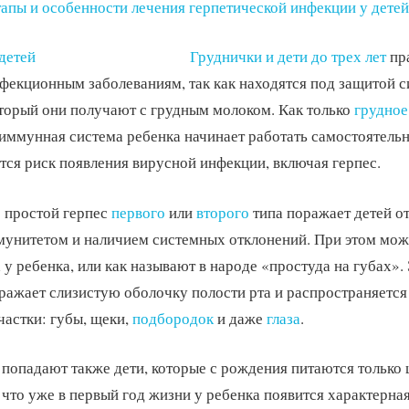
апы и особенности лечения герпетической инфекции у детей
Груднички и дети до трех лет
пр
екционным заболеваниям, так как находятся под защитой с
торый они получают с грудным молоком. Как только
грудное
 иммунная система ребенка начинает работать самостоятельно
тся риск появления вирусной инфекции, включая герпес.
 простой герпес
первого
или
второго
типа поражает детей от 
унитетом и наличием системных отклонений. При этом мож
 у ребенка, или как называют в народе «простуда на губах».
ражает слизистую оболочку полости рта и распространяется
астки: губы, щеки,
подбородок
и даже
глаза
.
 попадают также дети, которые с рождения питаются только
 что уже в первый год жизни у ребенка появится характерна