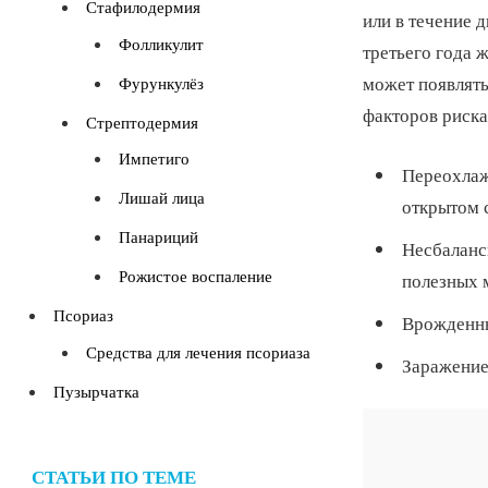
Стафилодермия
или в течение 
Фолликулит
третьего года ж
может появлять
Фурункулёз
факторов риска
Стрептодермия
Импетиго
Переохлаж
Лишай лица
открытом 
Панариций
Несбаланс
Рожистое воспаление
полезных 
Псориаз
Врожденны
Средства для лечения псориаза
Заражение
Пузырчатка
СТАТЬИ ПО ТЕМЕ