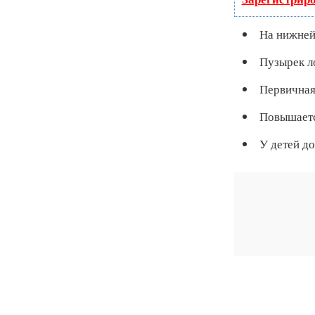
На нижней
Пузырек ло
Первичная 
Повышается
У детей до