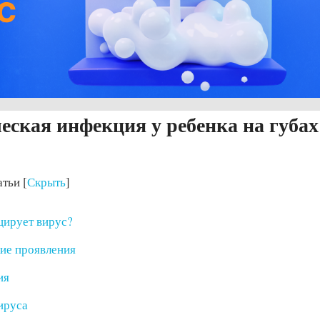
еская инфекция у ребенка на губах
атьи
[
Скрыть
]
цирует вирус?
ие проявления
ия
ируса