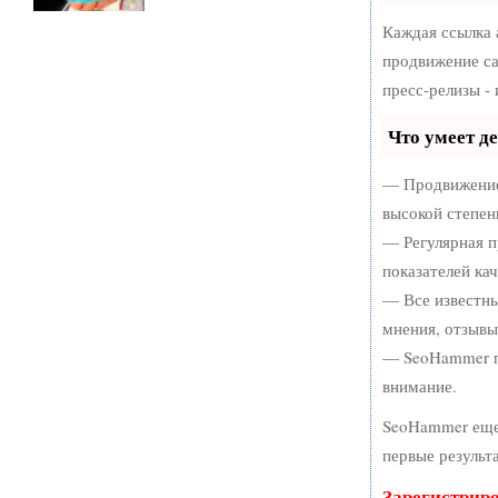
Каждая ссылка 
продвижение са
пресс-релизы -
Что умеет д
— Продвижение 
высокой степен
— Регулярная п
показателей кач
— Все известны
мнения, отзывы,
— SeoHammer по
внимание.
SeoHammer еще
первые результ
Зарегистрир