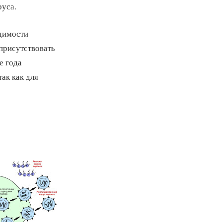
руса.
одимости
присутствовать
е года
так как для