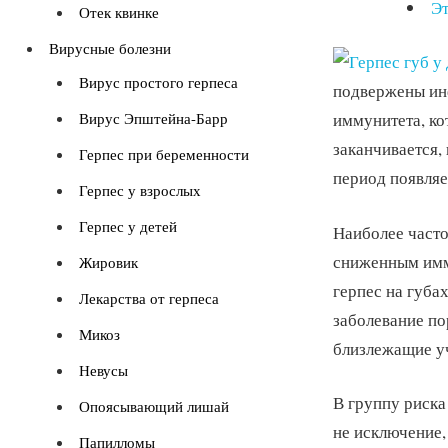
Эт
Отек квинке
Вирусные болезни
Вирус простого герпеса
подвержены инф
Вирус Эпштейна-Барр
иммунитета, ко
заканчивается,
Герпес при беременности
период появляе
Герпес у взрослых
Герпес у детей
Наиболее часто
сниженным имм
Жировик
герпес на губах
Лекарства от герпеса
заболевание по
Микоз
близлежащие уч
Невусы
В группу риска
Опоясывающий лишай
не исключение,
Папилломы