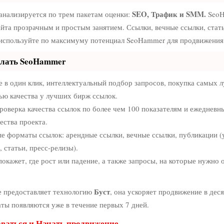
SEO, Трафик и SMM.
анализируется по трем пакетам оценки:
SeoH
йта прозрачным и простым занятием. Ссылки, вечные ссылки, стат
 используйте по максимуму потенциал SeoHammer для продвижения 
елать SeoHammer
в один клик, интеллектуальный подбор запросов, покупка самых 
ью качества у лучших бирж ссылок.
роверка качества ссылок по более чем 100 показателям и ежедневн
ества проекта.
е форматы ссылок: арендные ссылки, вечные ссылки, публикации (
 статьи, пресс-релизы).
кажет, где рост или падение, а также запросы, на которые нужно 
Буст
 предоставляет технологию
, она ускоряет продвижение в деся
аты появляются уже в течение первых 7 дней.
оваться и Начать продвижение