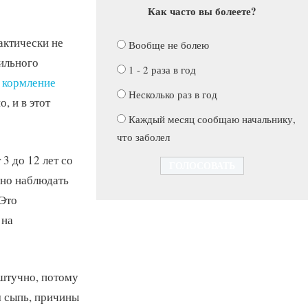
Как часто вы болеете?
актически не
Вообще не болею
ильного
1 - 2 раза в год
 кормление
Несколько раз в год
, и в этот
Каждый месяц сообщаю начальнику,
что заболел
3 до 12 лет со
но наблюдать
 Это
 на
 штучно, потому
я сыпь, причины