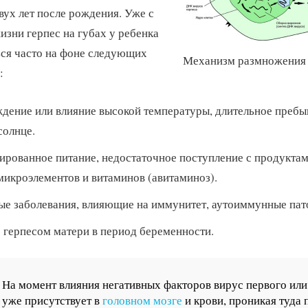
двух лет после рождения. Уже с
изни герпес на губах у ребенка
ся часто на фоне следующих
Механизм размножения 
:
дение или влияние высокой температуры, длительное пребы
солнце.
ированное питание, недостаточное поступление с продуктам
микроэлементов и витаминов (авитаминоз).
е заболевания, влияющие на иммунитет, аутоиммунные пат
 герпесом матери в период беременности.
На момент влияния негативных факторов вирус первого или
уже присутствует в
головном мозге
и крови, проникая туда 